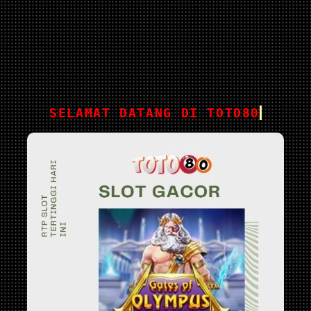
SELAMAT DATANG DI TOTO80